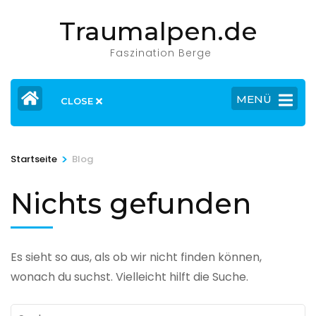
Zum
Traumalpen.de
Inhalt
springen
Faszination Berge
(Eingabetaste
drücken)
MENÜ
CLOSE
>
Startseite
Blog
Nichts gefunden
Es sieht so aus, als ob wir nicht finden können,
wonach du suchst. Vielleicht hilft die Suche.
Suchen